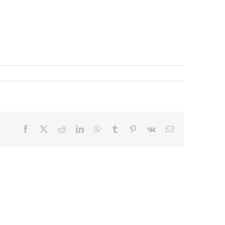
Facebook
X
Reddit
LinkedIn
WhatsApp
Tumblr
Pinterest
Vk
E-
mail