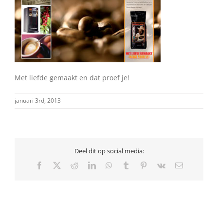
Met liefde gemaakt en dat proef je!
januari 3rd, 2013
Deel dit op social media:
Facebook
X
Reddit
LinkedIn
WhatsApp
Tumblr
Pinterest
Vk
E-
mail