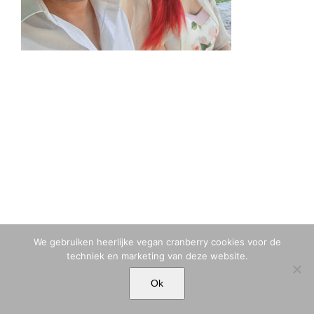
We gebruiken heerlijke vegan cranberry cookies voor de
techniek en marketing van deze website.
© MARIA TIQWAH VAN ELDIK MUSA | T. +31 (0)6 23 77 88 49 |
Ok
MARIA[@]MARIATIQWAH.COM