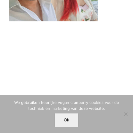
We gebruiken heerlijke vegan cranberry cookies voor de
techniek en marketing van deze website.
© MARIA TIQWAH VAN ELDIK MUSA | T. +31 (0)6 23 77 88 49 |
Ok
MARIA[@]MARIATIQWAH.COM