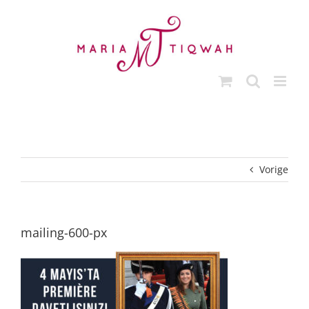
Ga
naar
inhoud
Vorige
mailing-600-px