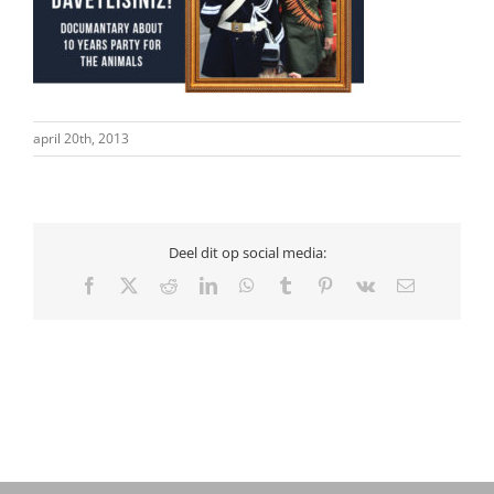
april 20th, 2013
Deel dit op social media:
Facebook
X
Reddit
LinkedIn
WhatsApp
Tumblr
Pinterest
Vk
E-
mail