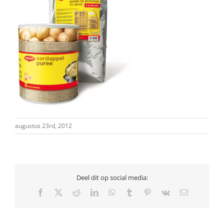
augustus 23rd, 2012
Deel dit op social media:
Facebook
X
Reddit
LinkedIn
WhatsApp
Tumblr
Pinterest
Vk
E-
mail