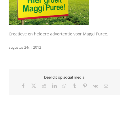
Creatieve en heldere advertentie voor Maggi Puree.
augustus 24th, 2012
Deel dit op social media:
Facebook
X
Reddit
LinkedIn
WhatsApp
Tumblr
Pinterest
Vk
E-
mail