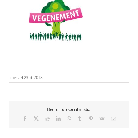
februari 23rd, 2018
Deel dit op social media:
Facebook
X
Reddit
LinkedIn
WhatsApp
Tumblr
Pinterest
Vk
E-
mail