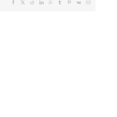
Facebook
X
Reddit
LinkedIn
WhatsApp
Tumblr
Pinterest
Vk
E-
mail