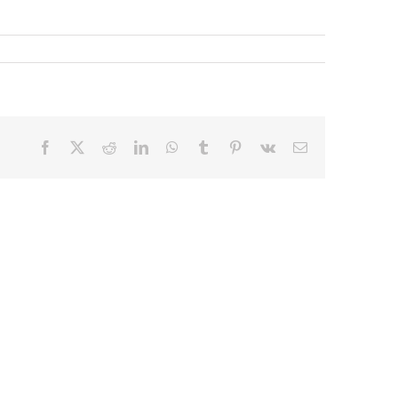
Facebook
X
Reddit
LinkedIn
WhatsApp
Tumblr
Pinterest
Vk
E-
mail