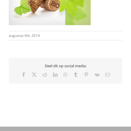
augustus 6th, 2014
Deel dit op social media:
Facebook
X
Reddit
LinkedIn
WhatsApp
Tumblr
Pinterest
Vk
E-
mail