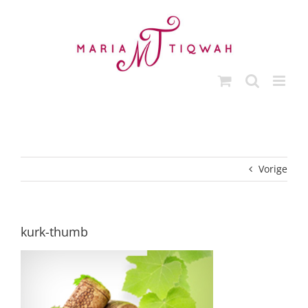
Ga
naar
inhoud
Vorige
kurk-thumb