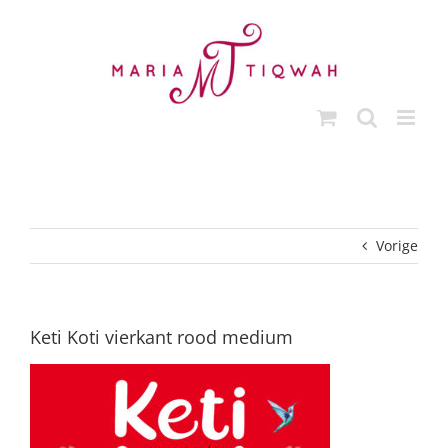
Ga
naar
inhoud
Vorige
Keti Koti vierkant rood medium