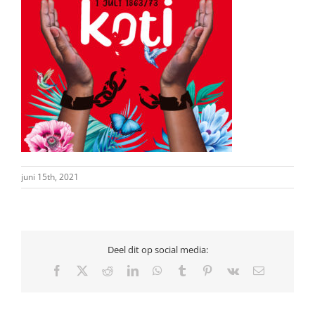
juni 15th, 2021
Deel dit op social media:
Facebook
X
Reddit
LinkedIn
WhatsApp
Tumblr
Pinterest
Vk
E-
mail