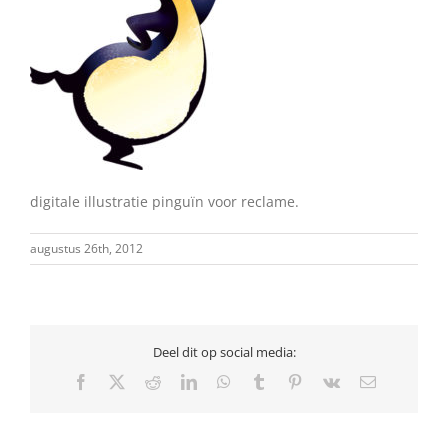
digitale illustratie pinguïn voor reclame.
augustus 26th, 2012
Deel dit op social media:
Facebook
X
Reddit
LinkedIn
WhatsApp
Tumblr
Pinterest
Vk
E-
mail