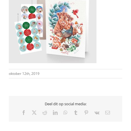
oktober 12th, 2019
Deel dit op social media:
Facebook
X
Reddit
LinkedIn
WhatsApp
Tumblr
Pinterest
Vk
E-
mail