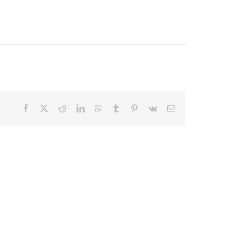
Facebook
X
Reddit
LinkedIn
WhatsApp
Tumblr
Pinterest
Vk
E-
mail