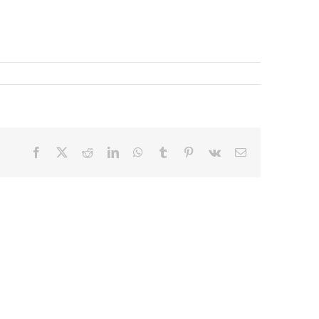
Facebook
X
Reddit
LinkedIn
WhatsApp
Tumblr
Pinterest
Vk
E-
mail