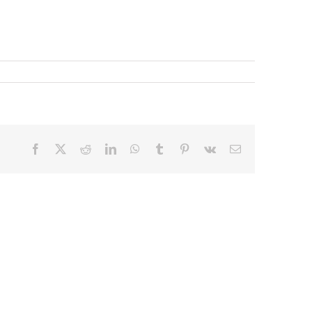
Facebook
X
Reddit
LinkedIn
WhatsApp
Tumblr
Pinterest
Vk
E-
mail