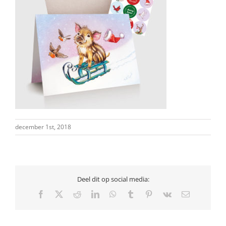
december 1st, 2018
Deel dit op social media:
Facebook
X
Reddit
LinkedIn
WhatsApp
Tumblr
Pinterest
Vk
E-
mail