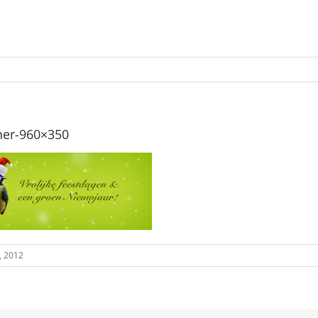
ner-960×350
, 2012