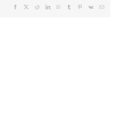
Facebook
X
Reddit
LinkedIn
WhatsApp
Tumblr
Pinterest
Vk
E-
mail