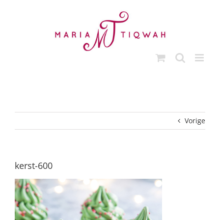
Ga
naar
inhoud
Vorige
kerst-600