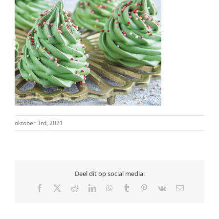
oktober 3rd, 2021
Deel dit op social media:
Facebook
X
Reddit
LinkedIn
WhatsApp
Tumblr
Pinterest
Vk
E-
mail