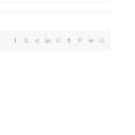
Facebook
X
Reddit
LinkedIn
WhatsApp
Tumblr
Pinterest
Vk
E-
mail