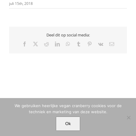
juli 15th, 2018
Deel dit op social media:
Facebook
X
Reddit
LinkedIn
WhatsApp
Tumblr
Pinterest
Vk
E-
mail
We gebruiken heerlijke vegan cranberry cookies voor de
techniek en marketing van deze website.
© MARIA TIQWAH VAN ELDIK MUSA | T. +31 (0)6 23 77 88 49 |
Ok
MARIA[@]MARIATIQWAH.COM