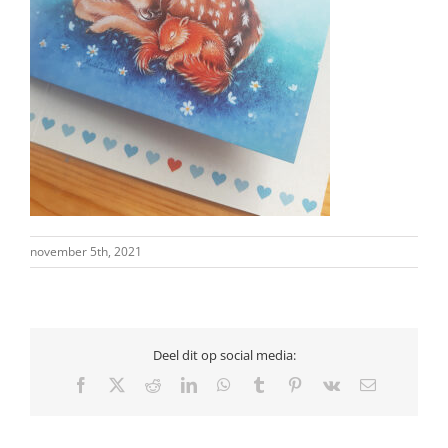
november 5th, 2021
Deel dit op social media:
Facebook
X
Reddit
LinkedIn
WhatsApp
Tumblr
Pinterest
Vk
E-
mail