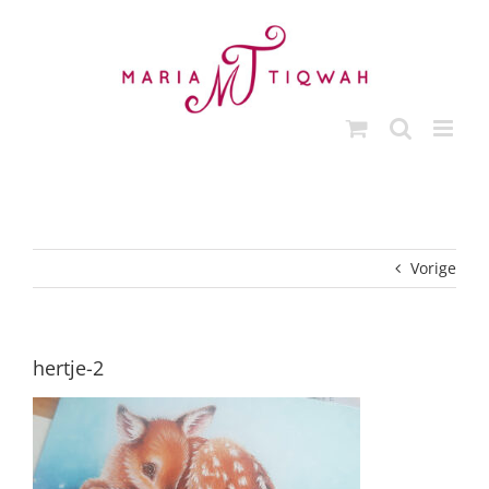
Ga
naar
inhoud
Vorige
hertje-2