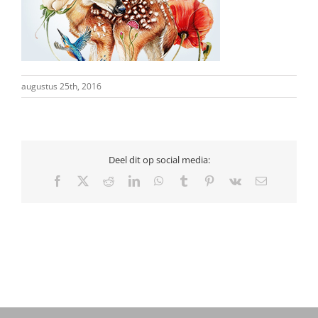
augustus 25th, 2016
Deel dit op social media:
Facebook
X
Reddit
LinkedIn
WhatsApp
Tumblr
Pinterest
Vk
E-
mail