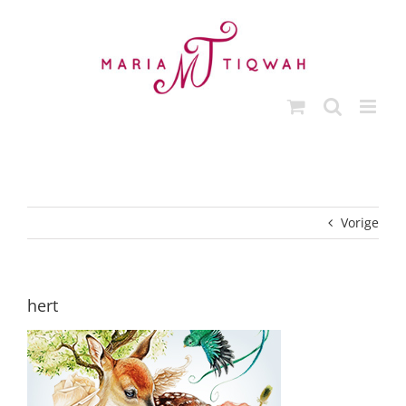
Ga
naar
inhoud
Vorige
hert