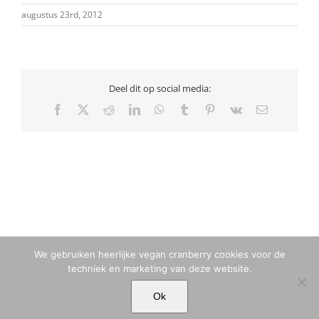
augustus 23rd, 2012
Deel dit op social media:
Facebook
X
Reddit
LinkedIn
WhatsApp
Tumblr
Pinterest
Vk
E-
mail
We gebruiken heerlijke vegan cranberry cookies voor de
techniek en marketing van deze website.
© MARIA TIQWAH VAN ELDIK MUSA | T. +31 (0)6 23 77 88 49 |
Ok
MARIA[@]MARIATIQWAH.COM