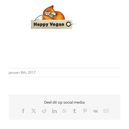
januari 8th, 2017
Deel dit op social media:
Facebook
X
Reddit
LinkedIn
WhatsApp
Tumblr
Pinterest
Vk
E-
mail