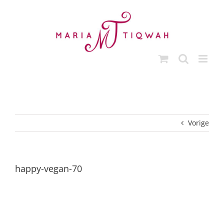
Ga
naar
inhoud
Vorige
happy-vegan-70