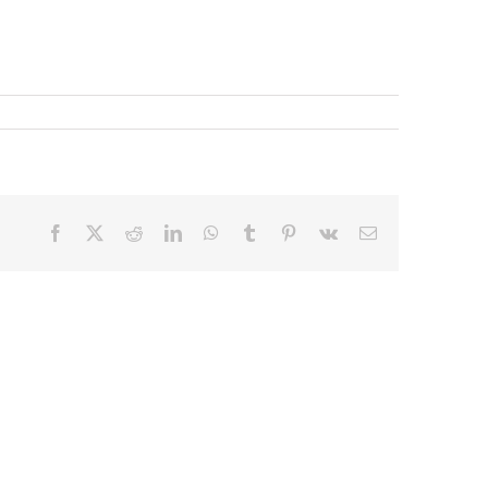
Facebook
X
Reddit
LinkedIn
WhatsApp
Tumblr
Pinterest
Vk
E-
mail