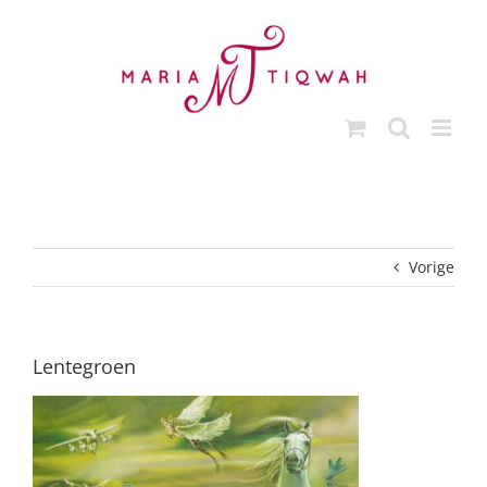
Ga
naar
inhoud
Vorige
Lentegroen