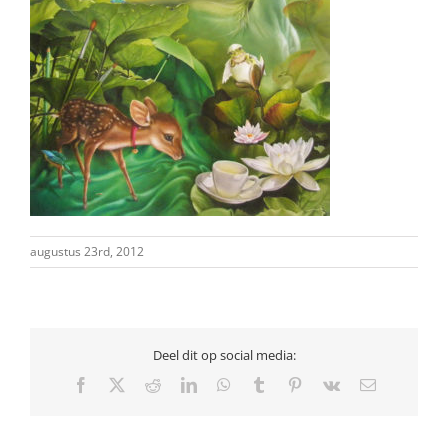
augustus 23rd, 2012
Deel dit op social media:
Facebook
X
Reddit
LinkedIn
WhatsApp
Tumblr
Pinterest
Vk
E-
mail