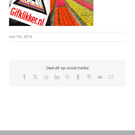
mei 7th, 2014
Deel dit op social media:
Facebook
X
Reddit
LinkedIn
WhatsApp
Tumblr
Pinterest
Vk
E-
mail