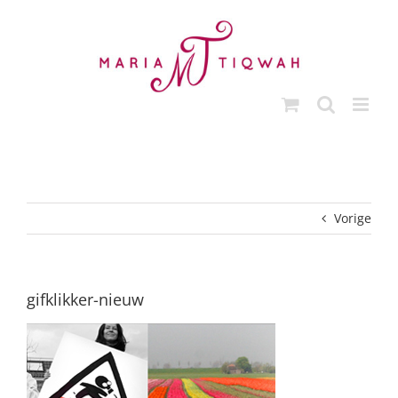
Ga
naar
inhoud
Vorige
gifklikker-nieuw