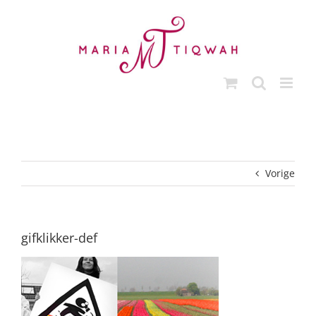
Ga
naar
inhoud
Vorige
gifklikker-def