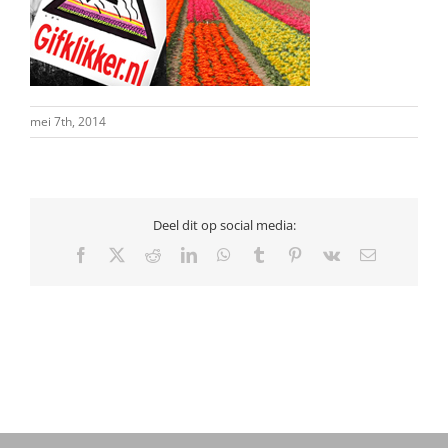
mei 7th, 2014
Deel dit op social media:
Facebook
X
Reddit
LinkedIn
WhatsApp
Tumblr
Pinterest
Vk
E-
mail