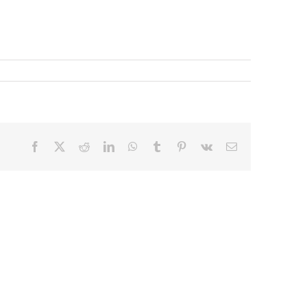
Facebook
X
Reddit
LinkedIn
WhatsApp
Tumblr
Pinterest
Vk
E-
mail