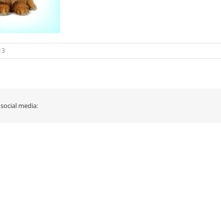
13
 social media: