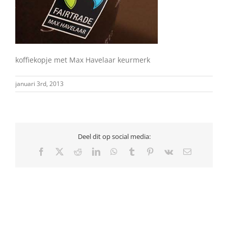
koffiekopje met Max Havelaar keurmerk
januari 3rd, 2013
Deel dit op social media:
Facebook
X
Reddit
LinkedIn
WhatsApp
Tumblr
Pinterest
Vk
E-
mail