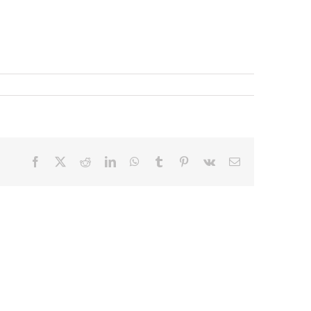
Facebook
X
Reddit
LinkedIn
WhatsApp
Tumblr
Pinterest
Vk
E-
mail