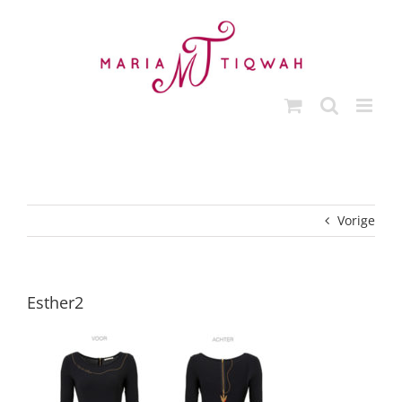
Ga
naar
inhoud
Vorige
Esther2