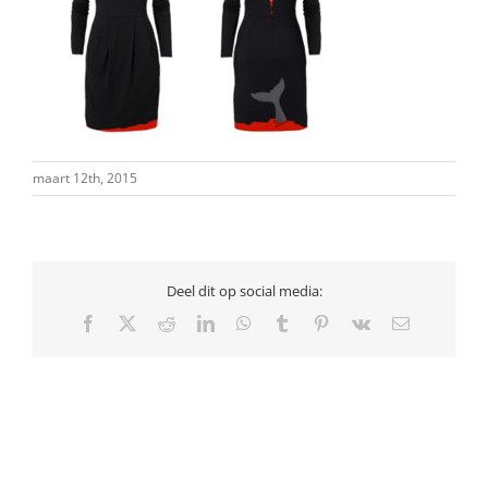
maart 12th, 2015
Deel dit op social media:
Facebook
X
Reddit
LinkedIn
WhatsApp
Tumblr
Pinterest
Vk
E-
mail