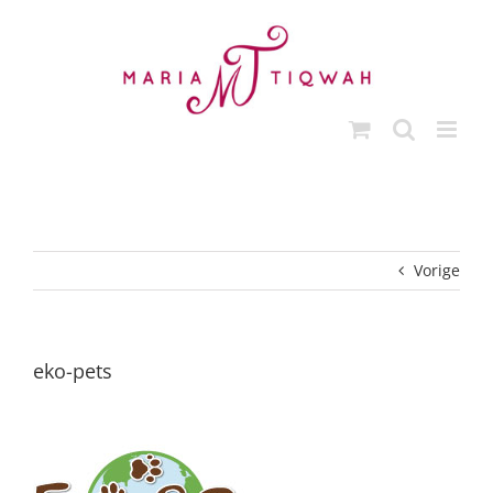
Ga
naar
inhoud
Vorige
eko-pets