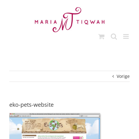
Ga
naar
inhoud
Vorige
eko-pets-website