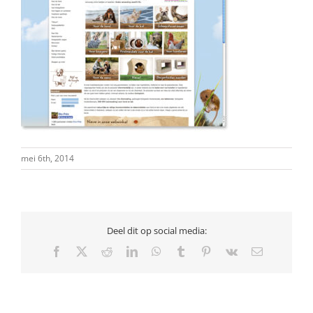
mei 6th, 2014
Deel dit op social media:
Facebook
X
Reddit
LinkedIn
WhatsApp
Tumblr
Pinterest
Vk
E-
mail