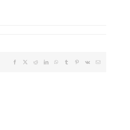
Facebook
X
Reddit
LinkedIn
WhatsApp
Tumblr
Pinterest
Vk
E-
mail