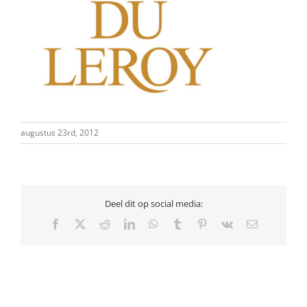
augustus 23rd, 2012
Deel dit op social media:
Facebook
X
Reddit
LinkedIn
WhatsApp
Tumblr
Pinterest
Vk
E-
mail