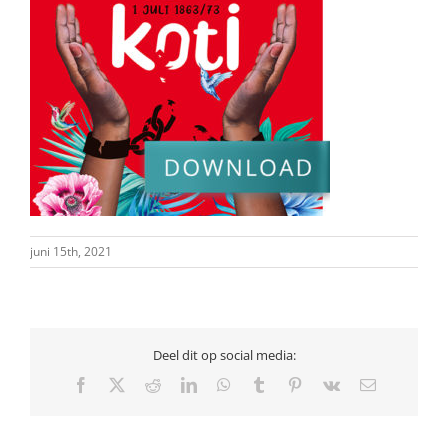
juni 15th, 2021
Deel dit op social media:
Facebook
X
Reddit
LinkedIn
WhatsApp
Tumblr
Pinterest
Vk
E-
mail