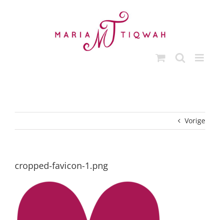
Ga
naar
inhoud
Vorige
cropped-favicon-1.png