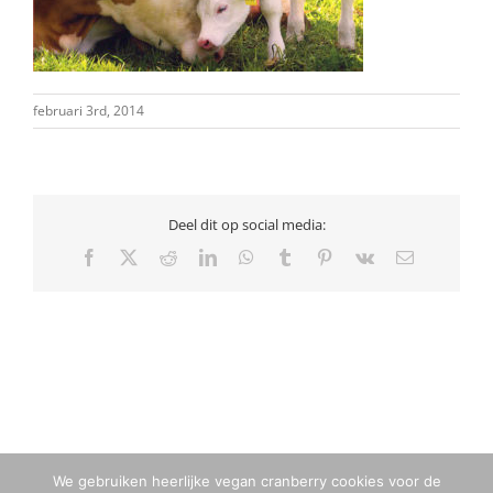
februari 3rd, 2014
Deel dit op social media:
Facebook
X
Reddit
LinkedIn
WhatsApp
Tumblr
Pinterest
Vk
E-
mail
We gebruiken heerlijke vegan cranberry cookies voor de