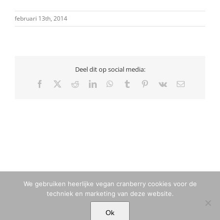
februari 13th, 2014
Deel dit op social media:
Facebook
X
Reddit
LinkedIn
WhatsApp
Tumblr
Pinterest
Vk
E-
mail
We gebruiken heerlijke vegan cranberry cookies voor de
techniek en marketing van deze website.
© MARIA TIQWAH VAN ELDIK MUSA | T. +31 (0)6 23 77 88 49 |
Ok
MARIA[@]MARIATIQWAH.COM