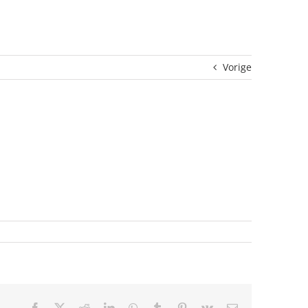
Vorige
Facebook
X
Reddit
LinkedIn
WhatsApp
Tumblr
Pinterest
Vk
E-