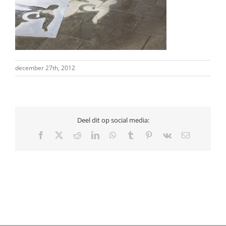
december 27th, 2012
Deel dit op social media:
Facebook
X
Reddit
LinkedIn
WhatsApp
Tumblr
Pinterest
Vk
E-
mail