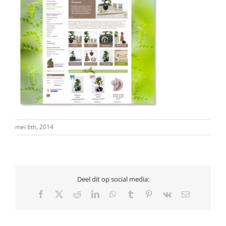
mei 6th, 2014
Deel dit op social media:
Facebook
X
Reddit
LinkedIn
WhatsApp
Tumblr
Pinterest
Vk
E-
mail