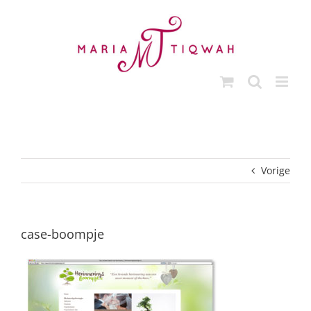
Ga
naar
inhoud
Vorige
case-boompje