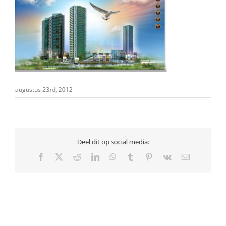
augustus 23rd, 2012
Deel dit op social media:
Facebook
X
Reddit
LinkedIn
WhatsApp
Tumblr
Pinterest
Vk
E-
mail