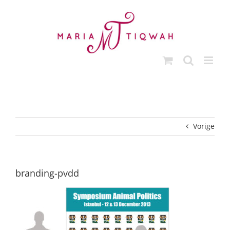
Ga
naar
inhoud
Vorige
branding-pvdd