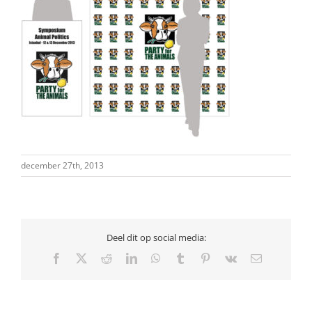
december 27th, 2013
Deel dit op social media:
Facebook
X
Reddit
LinkedIn
WhatsApp
Tumblr
Pinterest
Vk
E-
mail