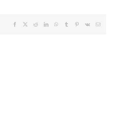
Facebook
X
Reddit
LinkedIn
WhatsApp
Tumblr
Pinterest
Vk
E-
mail