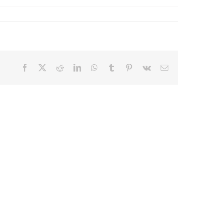
Facebook
X
Reddit
LinkedIn
WhatsApp
Tumblr
Pinterest
Vk
E-
mail