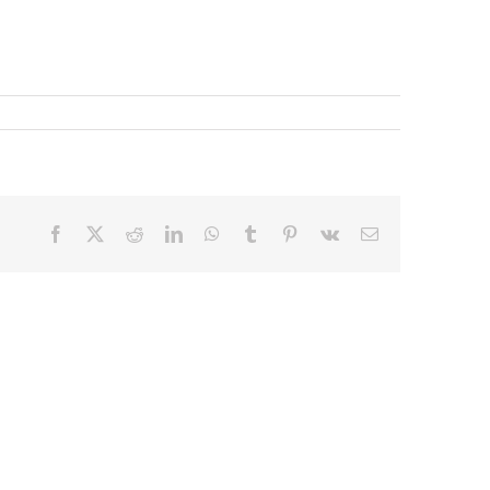
Facebook
X
Reddit
LinkedIn
WhatsApp
Tumblr
Pinterest
Vk
E-
mail